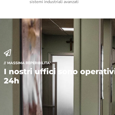
sistemi industriali avanzati
// MASSIMA REPERIBILITA'
I nostri uffici sono operati
24h