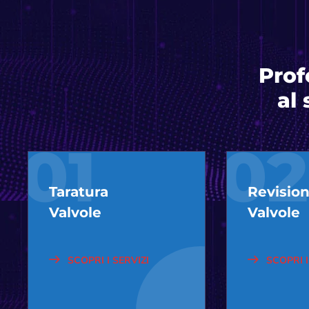
Prof
al 
01
02
Taratura
Revisio
Valvole
Valvole
SCOPRI I SERVIZI
SCOPRI I