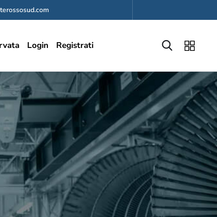
terossosud.com
rvata
Login
Registrati