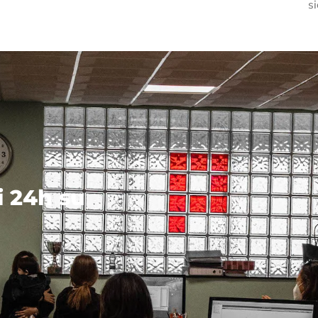
si
vi 24h su